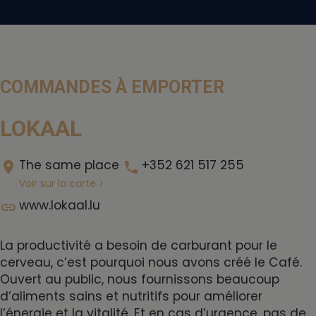
COMMANDES À EMPORTER
LOKAAL
The same place
+352 621 517 255
location_on
phone
Voir sur la carte >
www.lokaal.lu
link
La productivité a besoin de carburant pour le
cerveau, c’est pourquoi nous avons créé le Café.
Ouvert au public, nous fournissons beaucoup
d’aliments sains et nutritifs pour améliorer
l’énergie et la vitalité. Et en cas d’urgence, pas de