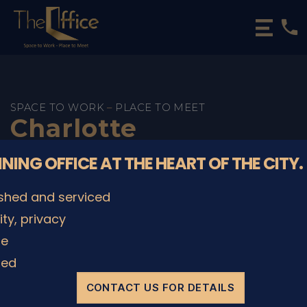
phone
The
Office
Luxembourg
•
Coworking
SPACE TO WORK
–
PLACE TO MEET
Charlotte
Spaces
&
Offices
NNING OFFICE AT THE HEART OF THE CITY.
ished and serviced
lity, privacy
le
ded
CONTACT US FOR DETAILS