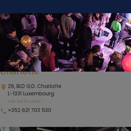
The Office
Charlotte
29, BLD G.D. Charlotte
location_on
L-1331 Luxembourg
Voir sur la carte >
+352 621 703 530
phone