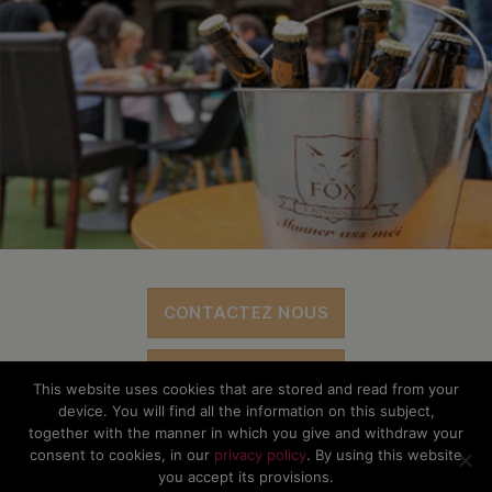
CONTACTEZ NOUS
ADHÉSION
This website uses cookies that are stored and read from your
device. You will find all the information on this subject,
together with the manner in which you give and withdraw your
consent to cookies, in our
privacy policy
. By using this website
you accept its provisions.
© The Office Sarl 2026 | All Rights Reserved.
Up
↑